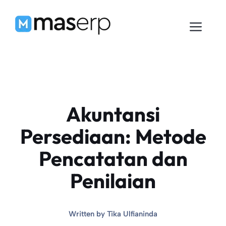
Langsung
ke
Men
isi
Akuntansi
Persediaan: Metode
Pencatatan dan
Penilaian
Written by
Tika Ulfianinda