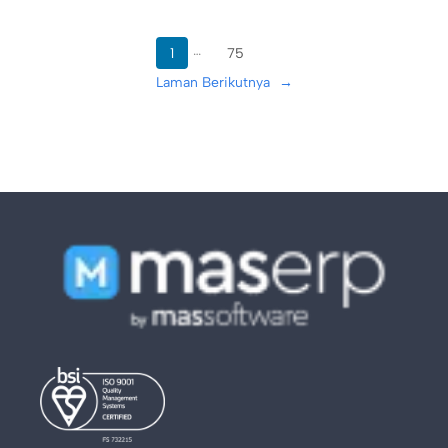
…
1
75
Laman Berikutnya
→