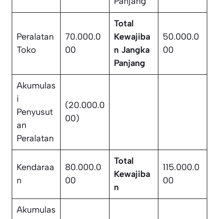
Panjang
Total
Peralatan
70.000.0
Kewajiba
50.000.0
Toko
00
n Jangka
00
Panjang
Akumulas
i
(20.000.0
Penyusut
00)
an
Peralatan
Total
Kendaraa
80.000.0
115.000.0
Kewajiba
n
00
00
n
Akumulas