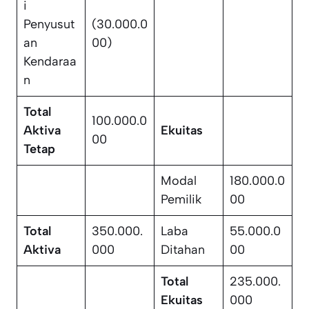
i
Penyusut
(30.000.0
an
00)
Kendaraa
n
Total
100.000.0
Aktiva
Ekuitas
00
Tetap
Modal
180.000.0
Pemilik
00
Total
350.000.
Laba
55.000.0
Aktiva
000
Ditahan
00
Total
235.000.
Ekuitas
000