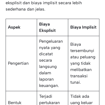
eksplisit dan biaya implisit secara lebih
sederhana dan jelas.
Biaya
Aspek
Biaya Implisit
Eksplisit
Pengeluaran
Biaya
nyata yang
tersembunyi
dicatat
atau peluang
secara
Pengertian
yang tidak
langsung
melibatkan
dalam
transaksi
laporan
tunai.
keuangan.
Terjadi
Tidak ada
Bentuk
pertukaran
uang keluar