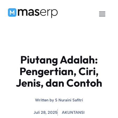
Langsung
ke
Men
isi
Piutang Adalah:
Pengertian, Ciri,
Jenis, dan Contoh
Written by
S Nuraini Safitri
Juli 28, 2025
AKUNTANSI