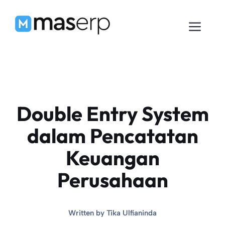
Langsung
ke
Men
isi
Double Entry System
dalam Pencatatan
Keuangan
Perusahaan
Written by
Tika Ulfianinda