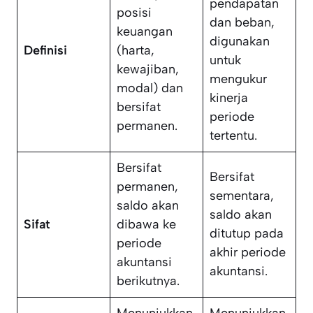
pendapatan
posisi
dan beban,
keuangan
digunakan
Definisi
(harta,
untuk
kewajiban,
mengukur
modal) dan
kinerja
bersifat
periode
permanen.
tertentu.
Bersifat
Bersifat
permanen,
sementara,
saldo akan
saldo akan
Sifat
dibawa ke
ditutup pada
periode
akhir periode
akuntansi
akuntansi.
berikutnya.