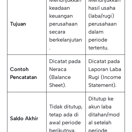
Menunjukkan
Menunjukkan
keadaan
hasil usaha
keuangan
(laba/rugi)
Tujuan
perusahaan
perusahaan
secara
dalam
berkelanjutan
periode
.
tertentu.
Dicatat pada
Dicatat pada
Contoh
Neraca
Laporan Laba
Pencatatan
(Balance
Rugi (Income
Sheet).
Statement).
Ditutup ke
Tidak ditutup,
akun laba
tetap ada di
ditahan/mod
Saldo Akhir
awal periode
al setelah
berikutnya.
periode