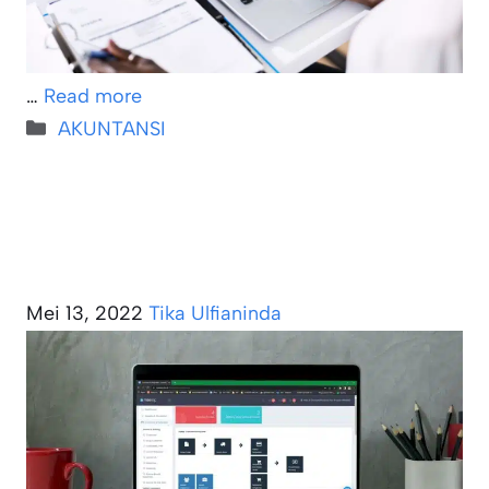
…
Read more
Kategori
AKUNTANSI
Mei 13, 2022
Tika Ulfianinda