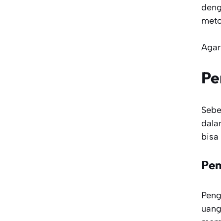
deng
meto
Agar
Pe
Sebe
dala
bisa
Pem
Peng
uang