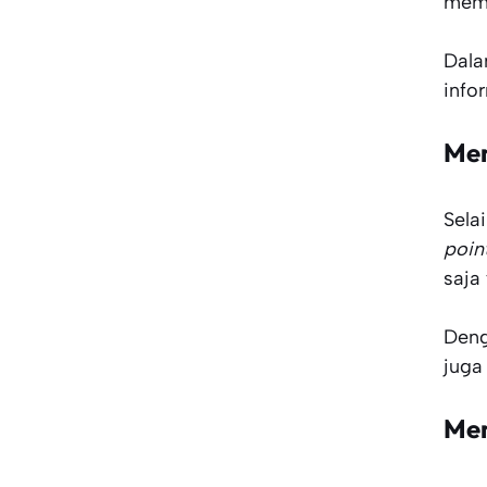
mema
Dala
info
Men
Sela
poin
saja 
Deng
juga
Mem