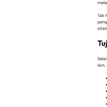
mela
Tak 
peng
stra
Tu
Sela
lain,