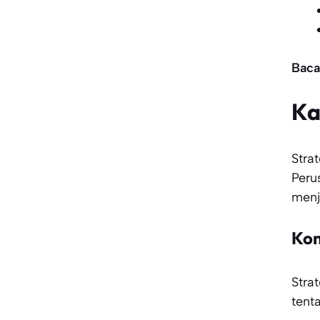
Baca
Ka
Stra
Peru
menj
Kom
Stra
tent