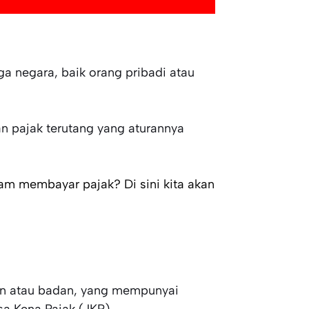
ga negara, baik orang pribadi atau
n pajak terutang yang aturannya
am membayar pajak? Di sini kita akan
an atau badan, yang mempunyai
a Kena Pajak (JKP).