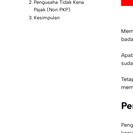
Pengusaha Tidak Kena
Pajak (Non PKP)
Kesimpulan
Mem
bada
Apab
suda
Teta
memb
Pe
Peng
kegi