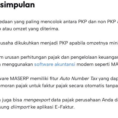
simpulan
edaan yang paling mencolok antara PKP dan non PKP 
o atau omzet yang diterima.
usaha dikukuhkan menjadi PKP apabila omzetnya minim
m urusan perhitungan pajak dan pengelolaan keuangan
a menggunakan
software akuntansi
modern seperti M
ware MASERP memiliki fitur
Auto Number Tax
yang da
moran pajak untuk faktur pajak secara otomatis tanpa 
 juga bisa
mengexport
data pajak perusahaan Anda d
sung
diimport
ke aplikasi E-Faktur.