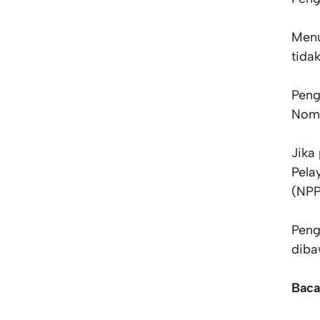
Menu
tida
Peng
Nomo
Jika
Pela
(NPP
Peng
diba
Baca