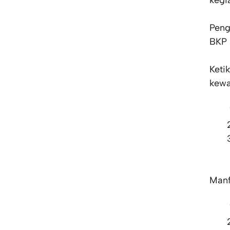
Peng
BKP 
Keti
kewa
Manf