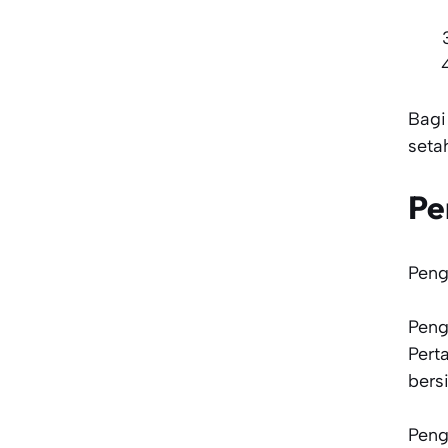
Bagi
seta
Pe
Peng
Peng
Pert
bers
Peng