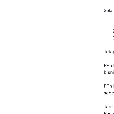
Sela
Teta
PPh 
bisn
PPh 
sebe
Tari
Peng