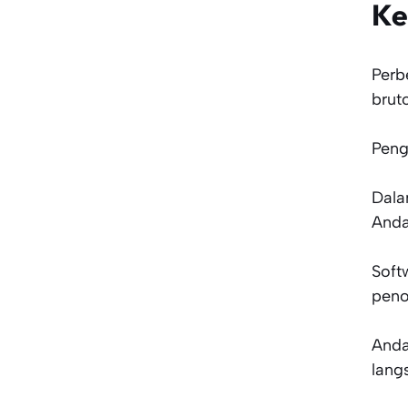
Ke
Perb
brut
Peng
Dala
And
Soft
peno
Anda
lang