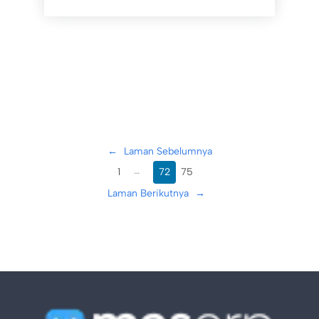
←
Laman Sebelumnya
…
1
72
75
Laman Berikutnya
→