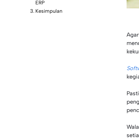
ERP
Kesimpulan
Agar
mend
keku
Soft
kegi
Past
peng
penc
Wala
seti