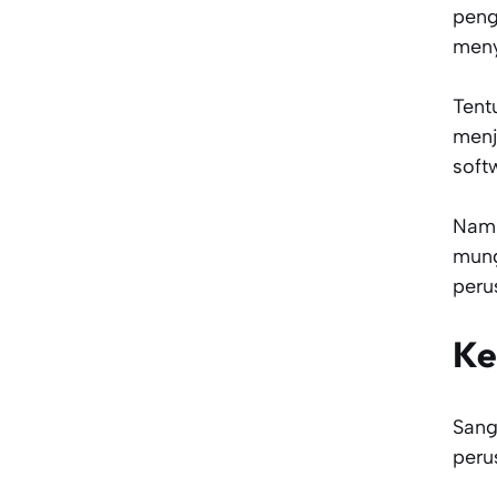
pen
meny
Tent
menj
softw
Namu
mung
peru
Ke
Sang
peru