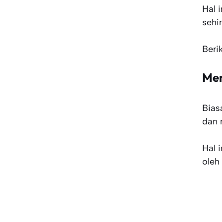
Hal 
sehi
Beri
Men
Bias
dan 
Hal 
oleh