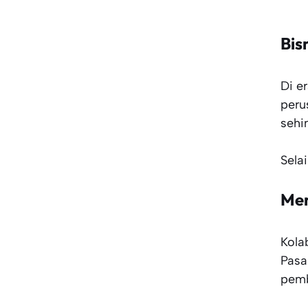
Bis
Di e
peru
sehi
Sela
Men
Kola
Pasa
pemb