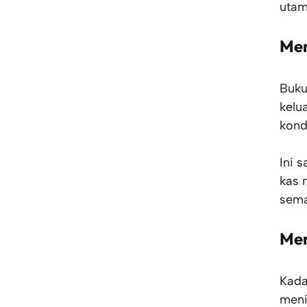
utam
Men
Buku
kelu
kond
Ini 
kas 
sema
Men
Kada
meni