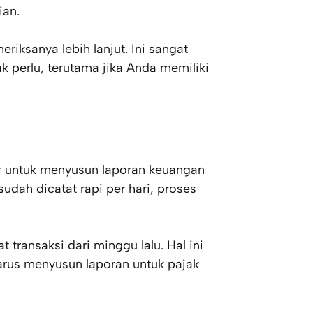
ian.
iksanya lebih lanjut. Ini sangat
 perlu, terutama jika Anda memiliki
sar untuk menyusun laporan keuangan
udah dicatat rapi per hari, proses
 transaksi dari minggu lalu. Hal ini
arus menyusun laporan untuk pajak