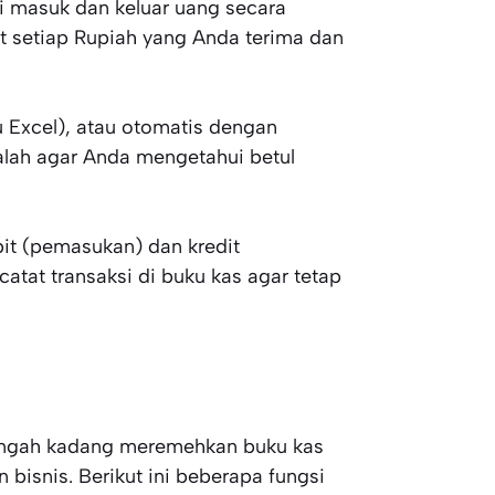
si masuk dan keluar uang secara
t setiap Rupiah yang Anda terima dan
 Excel), atau otomatis dengan
dalah agar Anda mengetahui betul
bit (pemasukan) dan kredit
tat transaksi di buku kas agar tetap
nengah kadang meremehkan buku kas
bisnis. Berikut ini beberapa fungsi