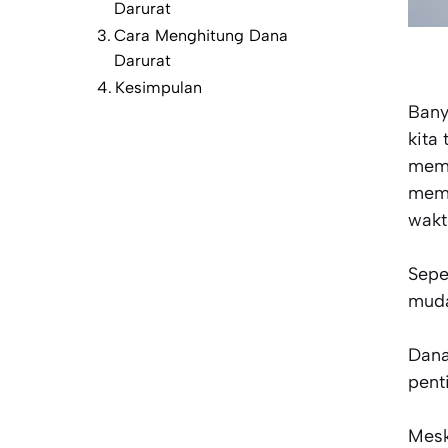
Darurat
Cara Menghitung Dana
Darurat
Kesimpulan
Bany
kita
memb
memp
wakt
Sepe
muda
Dana
pent
Mesk