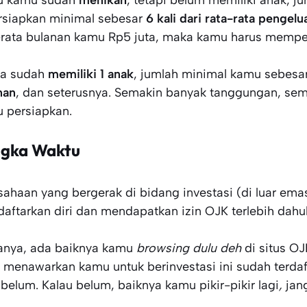
u kamu sudah
menikah
, tetapi belum memiliki anak, j
rsiapkan minimal sebesar
6 kali dari rata-rata pengelu
-rata bulanan kamu Rp5 juta, maka kamu harus mempe
ka sudah
memiliki 1 anak
, jumlah minimal kamu sebesa
nan
, dan seterusnya. Semakin banyak tanggungan, sem
 persiapkan.
gka Waktu
sahaan yang bergerak di bidang investasi (di luar ema
aftarkan diri dan mendapatkan izin OJK terlebih dahu
nya, ada baiknya kamu
browsing dulu
deh
di situs O
 menawarkan kamu untuk berinvestasi ini sudah terdaf
 belum. Kalau belum, baiknya kamu pikir-pikir lagi
,
jan