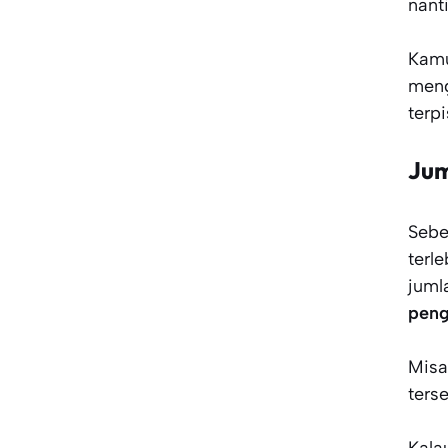
nant
Kamu
meng
terp
Ju
Sebe
terl
juml
peng
Misa
ters