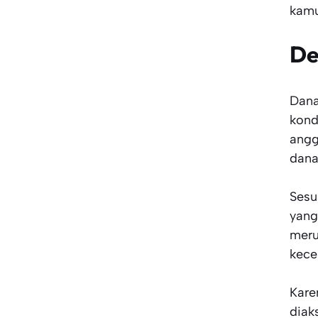
kamu
De
Dana
kond
angg
dana
Sesu
yang
meru
kece
Kare
diak