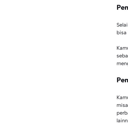
Pen
Sela
bisa
Kamu
seba
men
Pen
Kamu
misa
perb
lainn