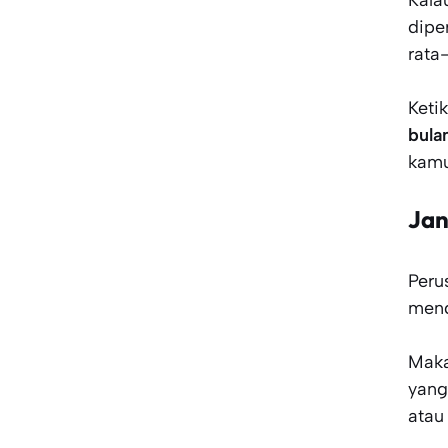
Kala
dipe
rata
Keti
bula
kamu
Jan
Peru
mend
Maka
yang
atau