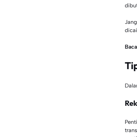
dibu
Jang
dica
Baca
Ti
Dala
Rek
Pent
tran