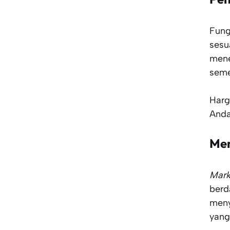
Fung
sesu
mene
seme
Harg
Anda
Men
Mar
berd
meny
yang