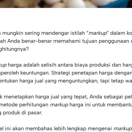
 mungkin sering mendengar istilah “
markup
” dalam k
ah Anda benar-benar memahami tujuan penggunaan
hitungnya?
kup
harga adalah selisih antara biaya produksi dan ha
eroleh keuntungan. Strategi penetapan harga denga
ntukan harga jual yang menguntungkan, tapi tetap wa
k menetapkan harga jual yang tepat, Anda sebagai pe
metode perhitungan
markup
harga ini untuk membantu
g produk di pasar.
kel ini akan membahas lebih lengkap mengenai
markup