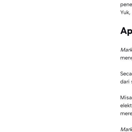
pene
Yuk,
Ap
Mar
meng
Seca
dari
Misa
elek
mer
Mar