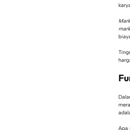
kary
Mar
mar
biay
Ting
harg
Fu
Dala
mera
adal
Apa 