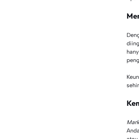
Men
Den
diin
hany
peng
Keun
sehi
Kem
Mar
Anda