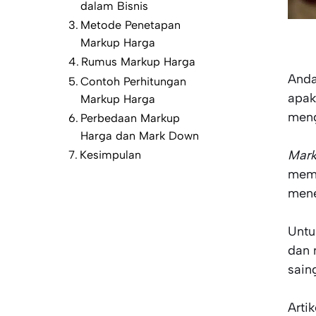
dalam Bisnis
Metode Penetapan
Markup Harga
Rumus Markup Harga
Anda
Contoh Perhitungan
apak
Markup Harga
meng
Perbedaan Markup
Harga dan Mark Down
Mar
Kesimpulan
memp
mene
Untu
dan 
sain
Arti