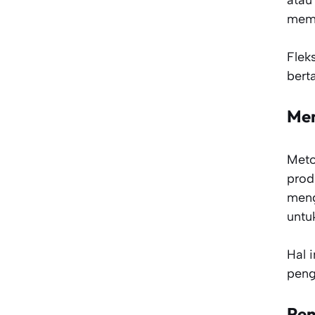
atau
memp
Flek
bert
Men
Met
prod
meng
untu
Hal 
peng
Pen