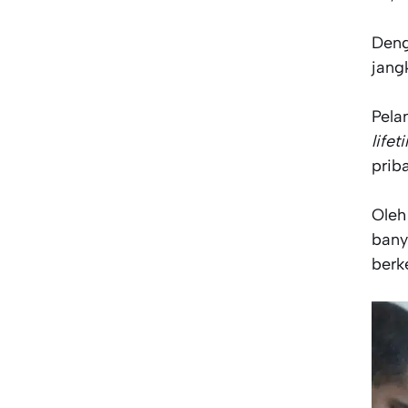
Deng
jang
Pela
lifet
priba
Oleh
bany
berk