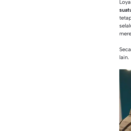
Loya
suat
teta
sela
mere
Seca
lain.