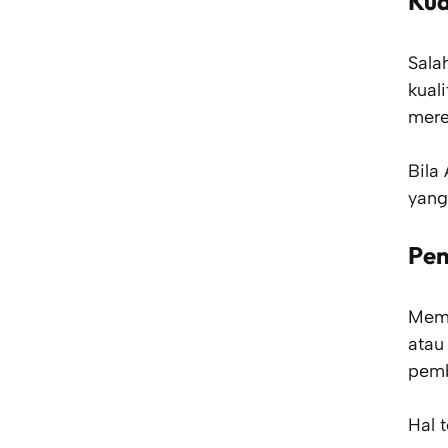
Kua
Sala
kual
mere
Bila
yang
Pen
Mema
atau
pemb
Hal 