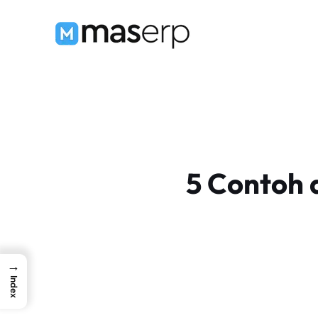
Langsung
ke
isi
5 Contoh 
→
Index