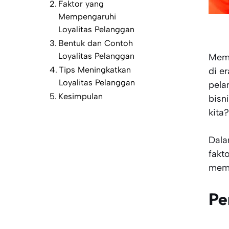
Faktor yang
Mempengaruhi
Loyalitas Pelanggan
Bentuk dan Contoh
Loyalitas Pelanggan
Memp
Tips Meningkatkan
di e
Loyalitas Pelanggan
pela
Kesimpulan
bisn
kita
Dala
fakt
memb
Pe