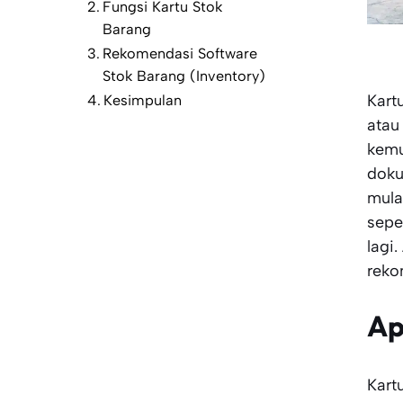
Fungsi Kartu Stok
Barang
Rekomendasi Software
Stok Barang (Inventory)
Kart
Kesimpulan
atau
kemu
doku
mula
sepe
lagi
reko
Ap
Kart