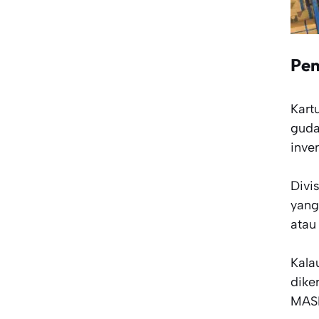
Pen
Kart
guda
inve
Divi
yang
atau 
Kala
dike
MASE