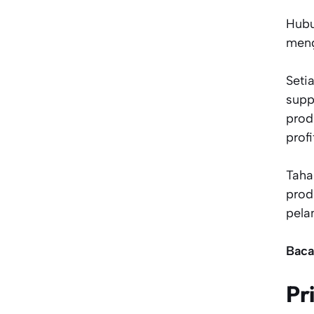
Hubu
meng
Seti
supp
prod
prof
Taha
prod
pela
Baca
Pr