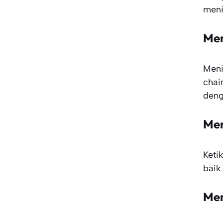
meni
Men
Meni
chai
deng
Men
Keti
baik
Men