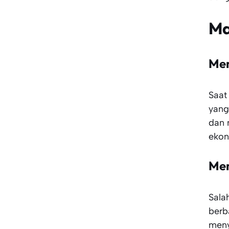
Ma
Men
Saat
yang
dan 
ekon
Mem
Sala
berb
meny