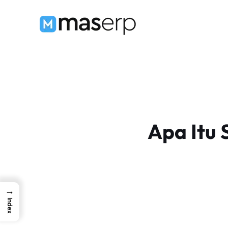
Langsung
ke
isi
Apa Itu 
→
Index