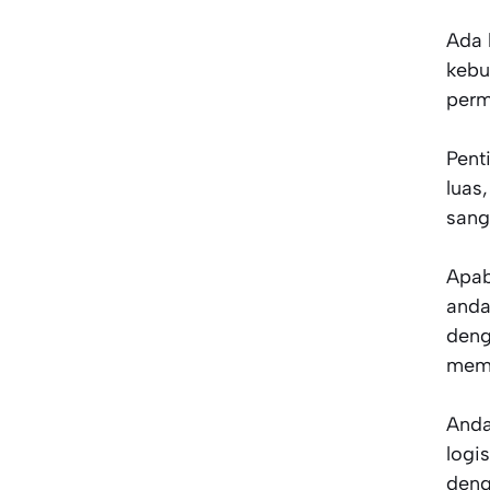
Ada 
kebu
perm
Pent
luas
sang
Apab
anda
deng
memi
Anda
logi
deng