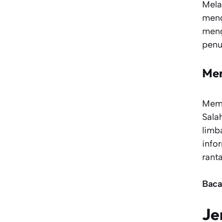
Mela
meng
meng
penu
Men
Memp
Sala
limb
info
rant
Baca
Je