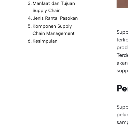
Manfaat dan Tujuan
Supply Chain
Jenis Rantai Pasokan
Komponen Supply
Supp
Chain Management
terl
Kesimpulan
prod
Terd
akan
supp
Pe
Supp
pela
samp