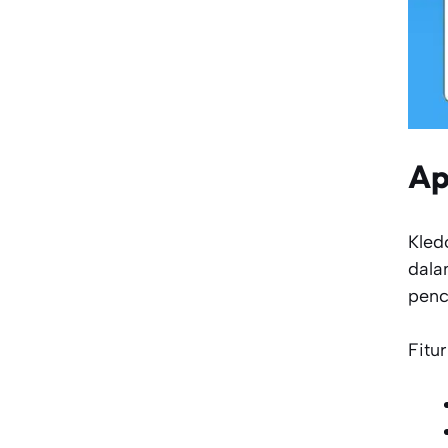
Ap
Kled
dala
penc
Fitu