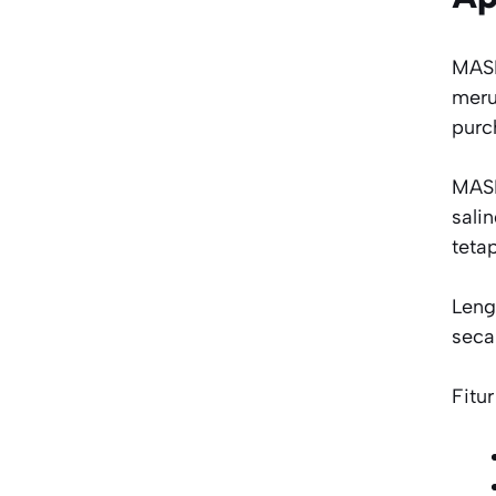
MASE
meru
purc
MASE
sali
teta
Leng
seca
Fitu