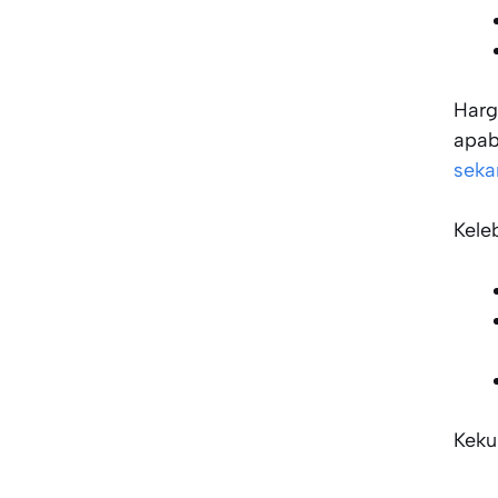
Harg
apab
seka
Kele
Keku