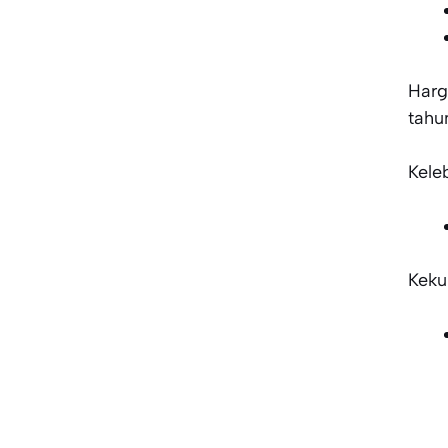
Harg
tahu
Kele
Keku