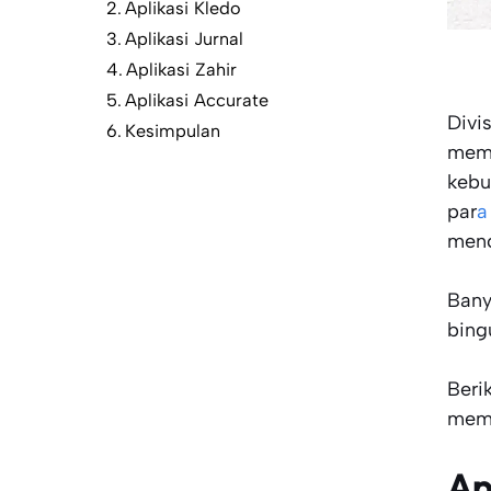
Aplikasi Kledo
Aplikasi Jurnal
Aplikasi Zahir
Aplikasi Accurate
Divi
Kesimpulan
mema
kebu
par
a
menc
Bany
bing
Beri
memu
Ap