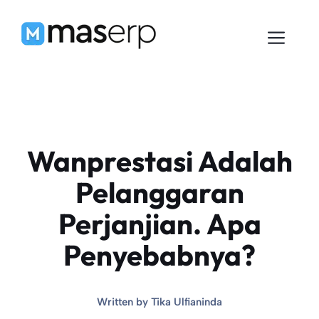
Langsung
ke
Men
isi
Wanprestasi Adalah
Pelanggaran
Perjanjian. Apa
Penyebabnya?
Written by
Tika Ulfianinda