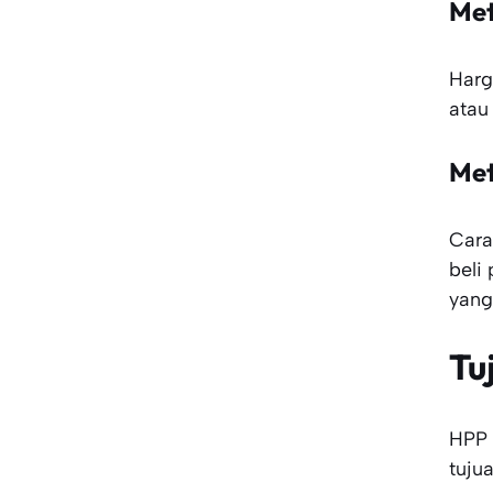
Me
Harg
ata
Me
Cara
beli
yang
Tu
HPP 
tuju