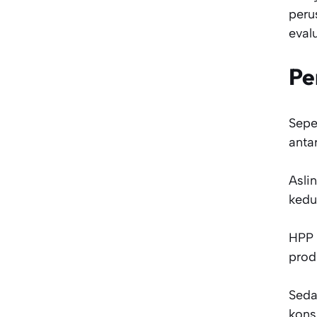
peru
eval
Pe
Sepe
anta
Asli
kedu
HPP 
prod
Seda
kons