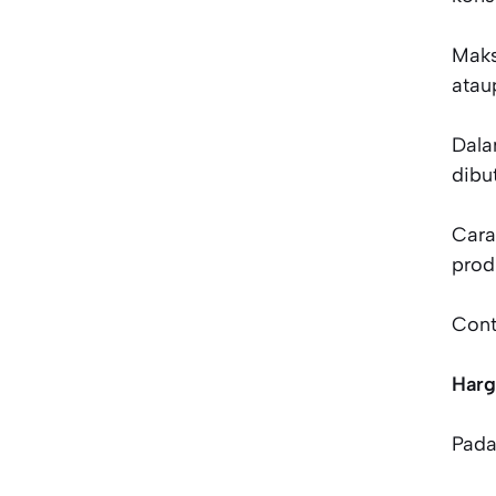
Maks
atau
Dala
dibu
Cara
prod
Cont
Harg
Pada