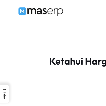
Langsung
ke
isi
Ketahui Harg
→
Index