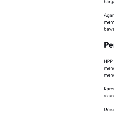
harg
Agar
mema
bawa
Pe
HPP 
meng
meng
Kare
akun
Umum