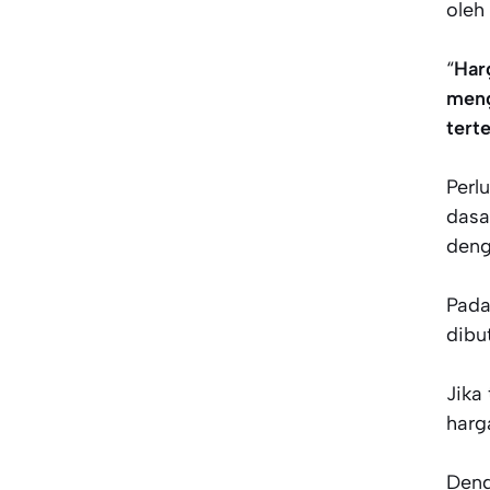
oleh
“
Har
meng
tert
Perl
dasa
den
Pada
dibu
Jika
harg
Deng