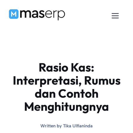
Langsung
ke
Men
isi
Rasio Kas:
Interpretasi, Rumus
dan Contoh
Menghitungnya
Written by
Tika Ulfianinda