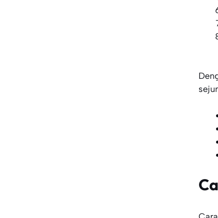
Deng
seju
Ca
Cara