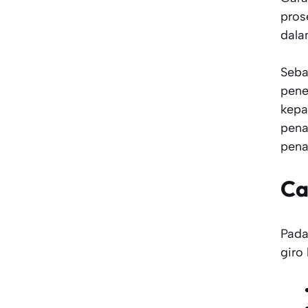
pros
dala
Seba
pene
kepa
pena
pena
Ca
Pada
giro