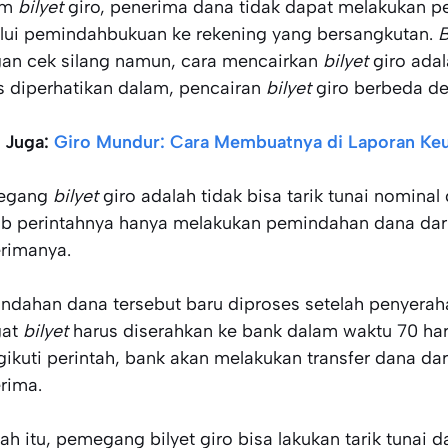
am
bilyet
giro, penerima dana tidak dapat melakukan pen
lui pemindahbukuan ke rekening yang bersangkutan.
B
an cek silang namun, cara mencairkan
bilyet
giro ada
s diperhatikan dalam, pencairan
bilyet
giro berbeda de
 Juga:
Giro Mundur: Cara Membuatnya di Laporan Ke
egang
bilyet
giro adalah tidak bisa tarik tunai nomin
b perintahnya hanya melakukan pemindahan dana dari
rimanya.
ndahan dana tersebut baru diproses setelah penyerah
gat
bilyet
harus diserahkan ke bank dalam waktu 70 har
ikuti perintah, bank akan melakukan transfer dana dari
rima.
lah itu, pemegang bilyet giro bisa lakukan tarik tunai 