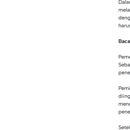
Dal
mela
deng
haru
Baca
Pem
Seba
pene
Pemi
diin
meng
pene
Sete