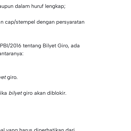
upun dalam huruf lengkap;
an cap/stempel dengan persyaratan
PBI/2016 tentang Bilyet Giro, ada
antaranya:
yet
giro.
jika
bilyet
giro akan diblokir.
al yang harus diperhatikan dari