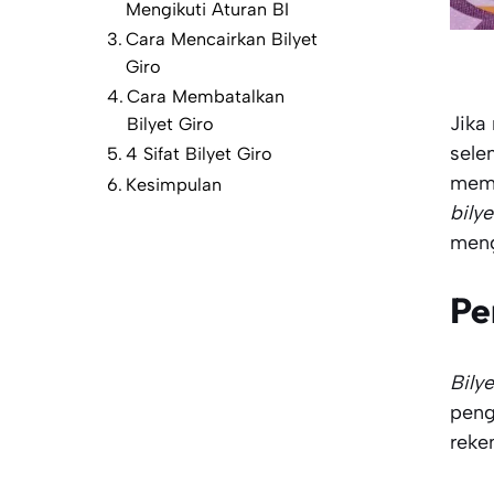
Mengikuti Aturan BI
Cara Mencairkan Bilyet
Giro
Cara Membatalkan
Jika
Bilyet Giro
sele
4 Sifat Bilyet Giro
memb
Kesimpulan
bilye
meng
Pe
Bily
peng
reke