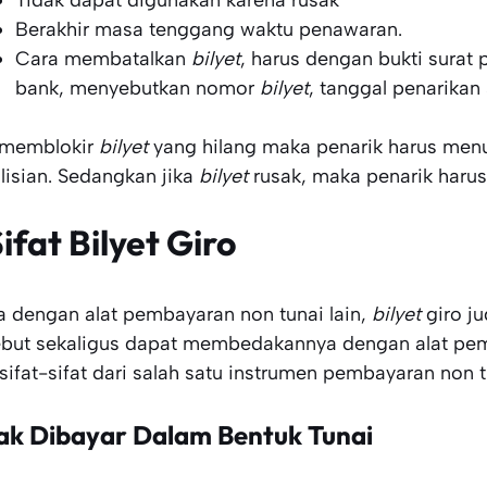
Tidak dapat digunakan karena rusak
Berakhir masa tenggang waktu penawaran.
Cara membatalkan
bilyet
, harus dengan bukti surat
bank, menyebutkan nomor
bilyet
, tanggal penarikan
 memblokir
bilyet
yang hilang maka penarik harus menu
lisian. Sedangkan jika
bilyet
rusak, maka penarik haru
ifat Bilyet Giro
 dengan alat pembayaran non tunai lain,
bilyet
giro ju
ebut sekaligus dapat membedakannya dengan alat pemb
 sifat-sifat dari salah satu instrumen pembayaran non 
ak Dibayar Dalam Bentuk Tunai