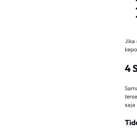
Jika
kepo
4
S
Sama
ters
saja
Tid