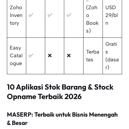
Zoho
(Zoh
USD
Inven
✅
✅
✅
o
29/bl
tory
Book
n
s)
Grati
Easy
Terba
s
Catal
✅
❌
❌
tas
(dasa
ogue
r)
10 Aplikasi Stok Barang & Stock
Opname Terbaik 2026
MASERP: Terbaik untuk Bisnis Menengah
& Besar