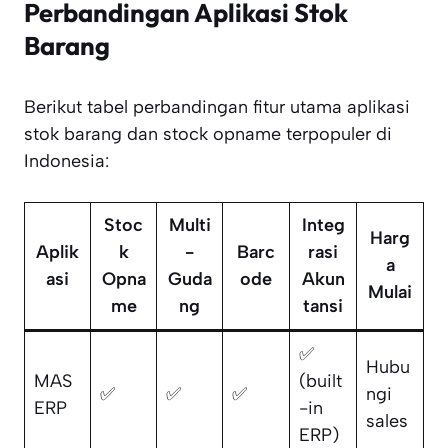
Perbandingan Aplikasi Stok
Barang
Berikut tabel perbandingan fitur utama aplikasi
stok barang dan stock opname terpopuler di
Indonesia:
Stoc
Multi
Integ
Harg
Aplik
k
-
Barc
rasi
a
asi
Opna
Guda
ode
Akun
Mulai
me
ng
tansi
✅
Hubu
MAS
(built
✅
✅
✅
ngi
ERP
-in
sales
ERP)