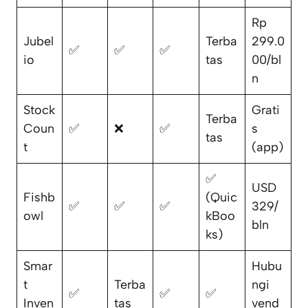
Rp
Jubel
Terba
299.0
✅
✅
✅
io
tas
00/bl
n
Stock
Grati
Terba
Coun
✅
❌
✅
s
tas
t
(app)
✅
USD
Fishb
(Quic
✅
✅
✅
329/
owl
kBoo
bln
ks)
Smar
Hubu
t
Terba
ngi
✅
✅
✅
Inven
tas
vend