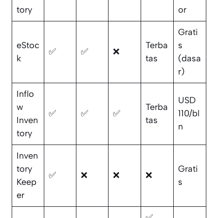
tory
or
Grati
eStoc
Terba
s
✅
✅
❌
k
tas
(dasa
r)
Inflo
USD
w
Terba
✅
✅
✅
110/bl
Inven
tas
n
tory
Inven
tory
Grati
✅
❌
❌
❌
Keep
s
er
✅